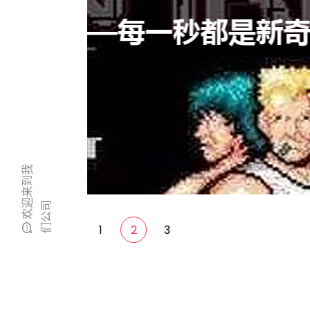
趣！”
发现九游会在线
欢
迎
来
到
我
们
公
司