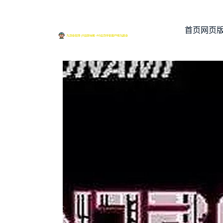
首页网页
“激发你的潜能
前所未有的游