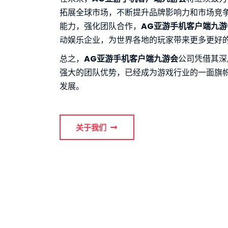
拓展全球市场，不断提升品牌影响力和市场竞
能力，强化团队合作，
AG亚游手机客户端九游
动娱乐企业，为世界各地的玩家带来更多更好
总之，
AG亚游手机客户端九游会
公司凭借其深
强大的团队优势，已经成为游戏行业的一面旗
发展。
关于我们