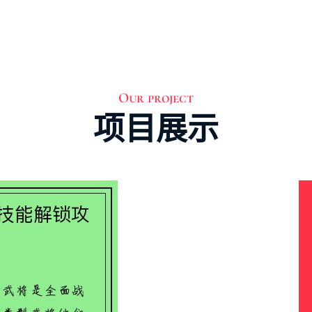
Our project
项目展示