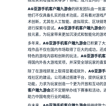
拟现实到增强现实等多个领域，成为业内的一
AG亚游手机客户端九游会
的研发团队由一批富
他们不仅具备扎实的技术功底，还有着对游戏
术创新，尤其在人工智能、虚拟现实、区块链
进行探索与尝试。
AG亚游手机客户端九游会
的
技元素，为玩家带来更加沉浸式和智能化的游
多年来，
AG亚游手机客户端九游会
已积累了大
戏作品不仅在国内市场取得了巨大的成功，还
特色的游戏内容和创新的玩法，
AG亚游手机
得国内外各大游戏奖项，并深受全球玩家的喜
除了在游戏研发上取得显著成就外，
AG亚游
戏社区的建设。公司通过搭建平台，提供玩家
功能，力求为玩家创造一个更为开放和互动的
客户端九游会
还不定期举办线下赛事和活动，
助力中国电竞行业的崛起。
在未来，
AG亚游手机客户端九游会
将继续致力