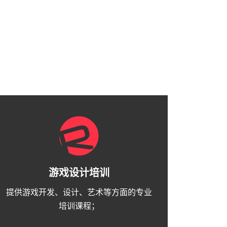
游戏设计培训
三国杀：技能研究与获取攻略
提供游戏开发、设计、艺术等方面的专业
三国杀武将如何快速获得技能 引言： 三
培训课程；
国杀是一款非常受欢迎的桌游，其中的武
将技能是游戏中的重要组成部分。在游戏