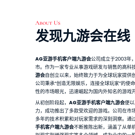
About Us
发现九游会在线
AG亚游手机客户端九游会
公司成立于2003
市。作为一家专业从事游戏研发与销售的高科
游会
自创立以来，始终致力于为全球玩家提供
公司秉承“创造无限娱乐，连接全球玩家”的使
性的市场眼光，迅速崛起为国内外知名的游戏
从初创阶段起，
AG亚游手机客户端九游会
便以
力，成功推出了多款受欢迎的游戏。公司在市
多年的技术积累和对玩家需求的深刻洞察。通
手机客户端九游会
不断推陈出新，涵盖了从单