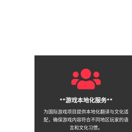
**游戏本地化服务**
为国际游戏项目提供本地化翻译与文化适
配，确保游戏内容符合不同地区玩家的语
言和文化习惯。